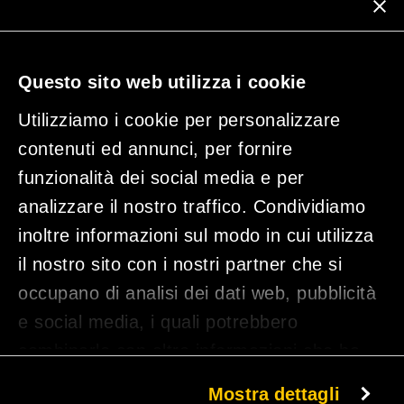
Iscriviti alla nostra Newsletter
Questo sito web utilizza i cookie
Utilizziamo i cookie per personalizzare
contenuti ed annunci, per fornire
funzionalità dei social media e per
analizzare il nostro traffico. Condividiamo
inoltre informazioni sul modo in cui utilizza
il nostro sito con i nostri partner che si
occupano di analisi dei dati web, pubblicità
Cliccando su "Iscriviti" dichiari di aver preso visione dell' informativa sulla privacy e
acconsenti al trattamento dei tuoi dati.
e social media, i quali potrebbero
combinarle con altre informazioni che ha
fornito loro o che hanno raccolto dal suo
Mostra dettagli
TUNE IND SRL