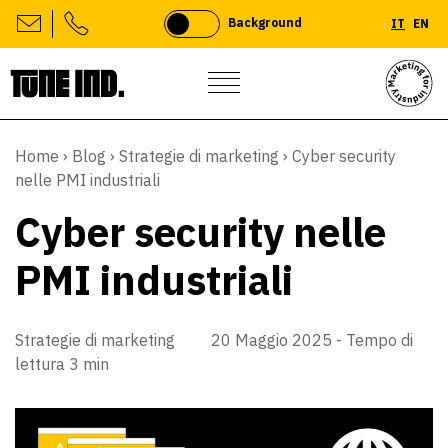
Background
IT
EN
Skip
to
Home
›
Blog
›
Strategie di marketing
›
Cyber security
content
nelle PMI industriali
Cyber security nelle
PMI industriali
Strategie di marketing
20 Maggio 2025 -
Tempo di
lettura 3 min