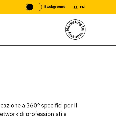
Background
IT
EN
azione a 360° specifici per il
twork di professionisti e