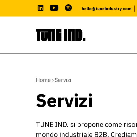
hello@tuneindustry.com
Skip
to
content
Home
›
Servizi
Servizi
TUNE IND. si propone come risors
mondo industriale B2B. Crediamo